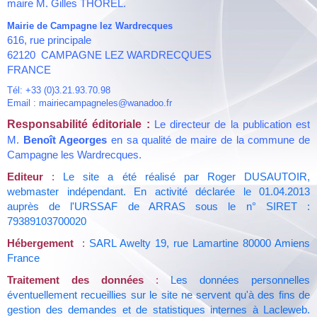
maire M. Gilles THOREL.
Mairie de Campagne lez Wardrecques
616, rue principale
62120 CAMPAGNE LEZ WARDRECQUES
FRANCE
Tél: +33 (0)3.21.93.70.98
Email : mairiecampagneles@wanadoo.fr
Responsabilité éditoriale :
Le directeur de la publication est
M.
Benoît Ageorges
en sa qualité de maire de la commune de
Campagne les Wardrecques.
Editeur
:
Le site a été réalisé par Roger DUSAUTOIR,
webmaster indépendant. En activité déclarée le 01.04.2013
auprès de l'URSSAF de ARRAS sous le n° SIRET :
79389103700020
Hébergement
:
SARL Awelty 19, rue Lamartine 80000 Amiens
France
Traitement des données
:
Les données personnelles
éventuellement recueillies sur le site ne servent qu'à des fins de
gestion des demandes et de statistiques internes à Lacleweb.