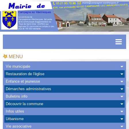
Accueil
MENU
Actualités
Vie municipale
Restauration de l'église
Facebook
Enfance et jeunesse
CAPSO
Démarches administratives
Bulletins info
Urbanisme
Découvrir la commune
Transports
Infos utiles
Urbanisme
Agenda
Vie associative