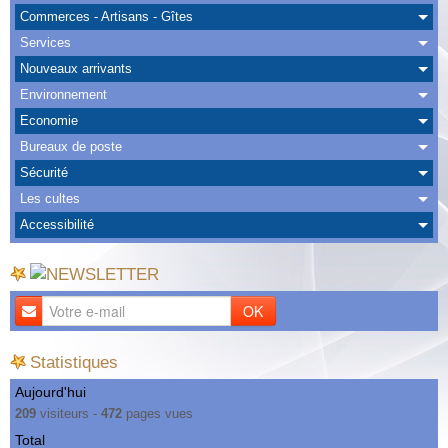
Albums
Commerces - Artisans - Gîtes
Services
Nous Contacter
Nouveaux arrivants
Environnement
Economie
Bureaux de poste
Sécurité
Les cultes
Accessibilité
OK
Statistiques
Aujourd'hui
209
visiteurs -
472
pages vues
Total