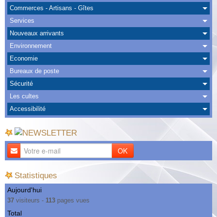
Albums
Commerces - Artisans - Gîtes
Services
Nous Contacter
Nouveaux arrivants
Environnement
Economie
Bureaux de poste
Sécurité
Les cultes
Accessibilité
OK
Statistiques
Aujourd'hui
37
visiteurs -
113
pages vues
Total