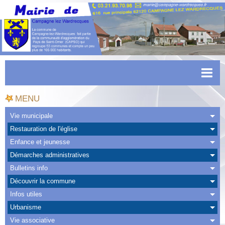
Accueil
MENU
Actualités
Vie municipale
Restauration de l'église
Facebook
Enfance et jeunesse
CAPSO
Démarches administratives
Bulletins info
Urbanisme
Découvrir la commune
Transports
Infos utiles
Urbanisme
Agenda
Vie associative