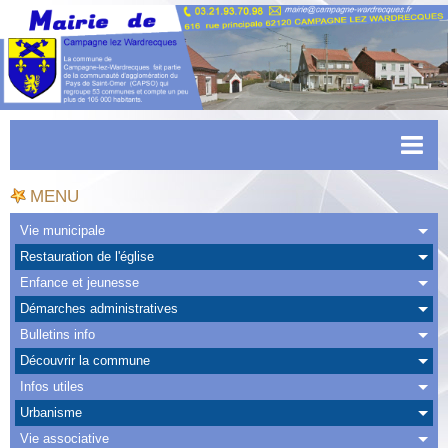
Accueil
MENU
Actualités
Vie municipale
Restauration de l'église
Facebook
Enfance et jeunesse
CAPSO
Démarches administratives
Bulletins info
Urbanisme
Découvrir la commune
Transports
Infos utiles
Urbanisme
Agenda
Vie associative