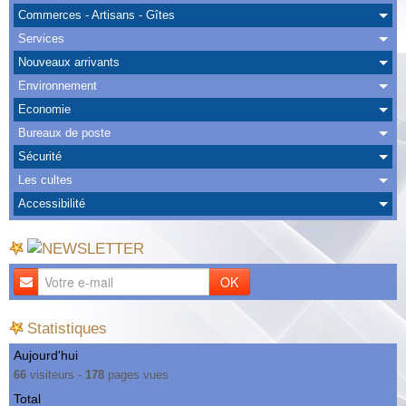
Albums
Commerces - Artisans - Gîtes
Services
Nous Contacter
Nouveaux arrivants
Environnement
Economie
Bureaux de poste
Sécurité
Les cultes
Accessibilité
OK
Statistiques
Aujourd'hui
66
visiteurs -
178
pages vues
Total