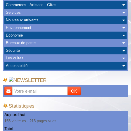
Albums
Commerces - Artisans - Gîtes
Services
Nous Contacter
Nouveaux arrivants
Environnement
Economie
Bureaux de poste
Sécurité
Les cultes
Accessibilité
OK
Statistiques
Aujourd'hui
153
visiteurs -
213
pages vues
Total