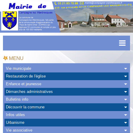
Accueil
MENU
Actualités
Vie municipale
Restauration de l'église
Facebook
Enfance et jeunesse
CAPSO
Démarches administratives
Bulletins info
Urbanisme
Découvrir la commune
Transports
Infos utiles
Urbanisme
Agenda
Vie associative