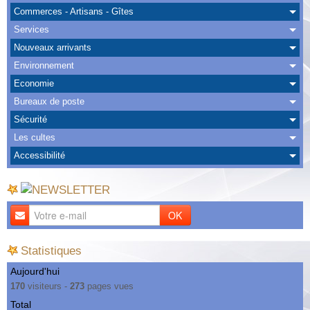
Albums
Commerces - Artisans - Gîtes
Services
Nous Contacter
Nouveaux arrivants
Environnement
Economie
Bureaux de poste
Sécurité
Les cultes
Accessibilité
OK
Statistiques
Aujourd'hui
170
visiteurs -
273
pages vues
Total