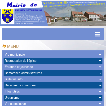
Accueil
MENU
Actualités
Vie municipale
Restauration de l'église
Facebook
Enfance et jeunesse
CAPSO
Démarches administratives
Bulletins info
Urbanisme
Découvrir la commune
Transports
Infos utiles
Urbanisme
Agenda
Vie associative