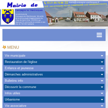
Accueil
MENU
Actualités
Vie municipale
Restauration de l'église
Facebook
Enfance et jeunesse
CAPSO
Démarches administratives
Bulletins info
Urbanisme
Découvrir la commune
Transports
Infos utiles
Urbanisme
Agenda
Vie associative