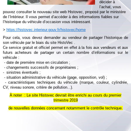
décider à
l’achat, vous
pouvez consulter le nouveau site web Histovec, proposé par le ministère
de l’Intérieur. Il vous permet d’accéder à des informations fiables sur
l’historique du véhicule d’occasion vous intéressant.
>
https://histovec.interieur.gouv.fr/histovec/home
Pour cela, vous devez demander au vendeur de partager l’historique de
son véhicule par le biais du site HistoVec .
Ce service gratuit et officiel permet en effet à la fois aux vendeurs et aux
futurs acheteurs de partager un certain nombre d’informations sur le
véhicule :
- date de première mise en circulation ;
- changements successifs de propriétaires ;
- sinistres éventuels ;
- situation administrative du véhicule (gage, opposition, vol) ;
- caractéristiques techniques du véhicule (marque, couleur, cylindrée,
CV, niveau sonore, critère de pollution...).
À noter : Le site Histovec devrait être enrichi au cours du premier
trimestre 2019
de nouvelles données concernant notamment le contrôle technique.