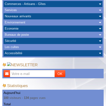
Albums
Commerces - Artisans - Gîtes
Services
Nous Contacter
Nouveaux arrivants
Environnement
Economie
Bureaux de poste
Sécurité
Les cultes
Accessibilité
OK
Statistiques
Aujourd'hui
100
visiteurs -
134
pages vues
Total