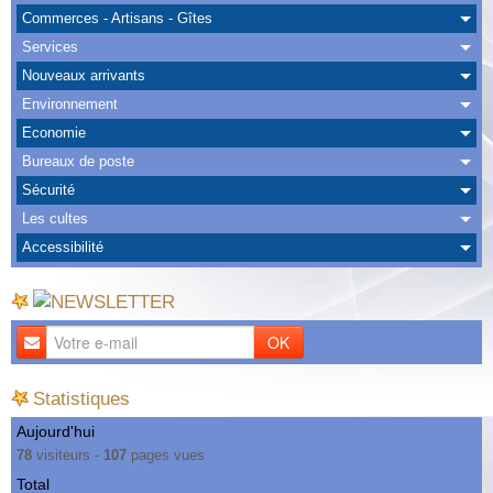
Albums
Commerces - Artisans - Gîtes
Services
Nous Contacter
Nouveaux arrivants
Environnement
Economie
Bureaux de poste
Sécurité
Les cultes
Accessibilité
OK
Statistiques
Aujourd'hui
78
visiteurs -
107
pages vues
Total