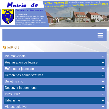
Accueil
MENU
Actualités
Vie municipale
Restauration de l'église
Facebook
Enfance et jeunesse
CAPSO
Démarches administratives
Bulletins info
Urbanisme
Découvrir la commune
Transports
Infos utiles
Urbanisme
Agenda
Vie associative