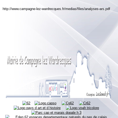
http://www.campagne-lez-wardrecques.fr/medias/files/analyses-ars.pdf