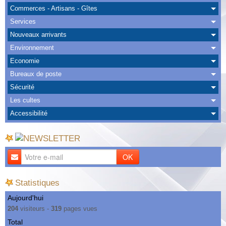
Albums
Commerces - Artisans - Gîtes
Services
Nous Contacter
Nouveaux arrivants
Environnement
Economie
Bureaux de poste
Sécurité
Les cultes
Accessibilité
OK
Statistiques
Aujourd'hui
204
visiteurs -
319
pages vues
Total