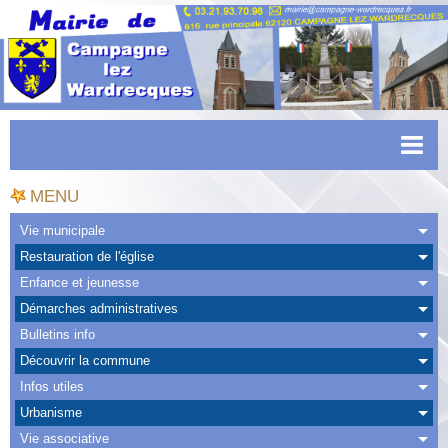
Accueil
MENU
Actualités
Vie municipale
Restauration de l'église
Facebook
Enfance et jeunesse
CAPSO
Démarches administratives
Bulletins info
Urbanisme
Découvrir la commune
Transports
Infos utiles
Urbanisme
Agenda
Vie associative