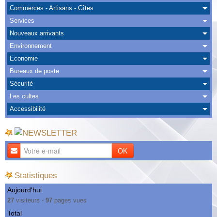
Albums
Commerces - Artisans - Gîtes
Services
Nous Contacter
Nouveaux arrivants
Environnement
Economie
Bureaux de poste
Sécurité
Les cultes
Accessibilité
OK
Statistiques
Aujourd'hui
27
visiteurs -
97
pages vues
Total