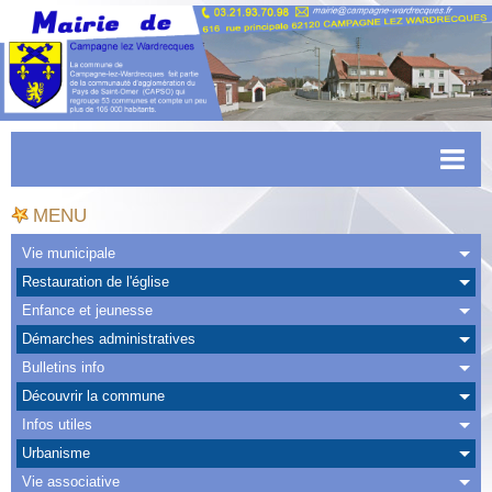
Accueil
MENU
Actualités
Vie municipale
Restauration de l'église
Facebook
Enfance et jeunesse
CAPSO
Démarches administratives
Bulletins info
Urbanisme
Découvrir la commune
Transports
Infos utiles
Urbanisme
Agenda
Vie associative