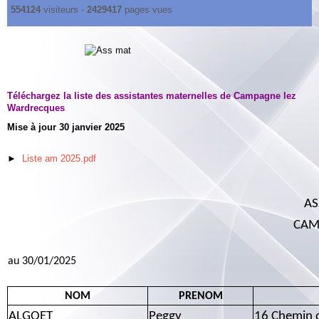
554124
visiteurs -
2429417
pages vues
Téléchargez la liste des assistantes maternelles de Campagne lez
Wardrecques
Mise à jour 30 janvier 2025
►
Liste am 2025.pdf
AS
CAM
au 30/01/2025
NOM
PRENOM
ALGOET
Peggy
16 Chemin d