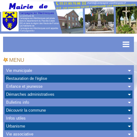
Accueil
MENU
Actualités
Vie municipale
Restauration de l'église
Facebook
Enfance et jeunesse
CAPSO
Démarches administratives
Bulletins info
Urbanisme
Découvrir la commune
Transports
Infos utiles
Urbanisme
Agenda
Vie associative