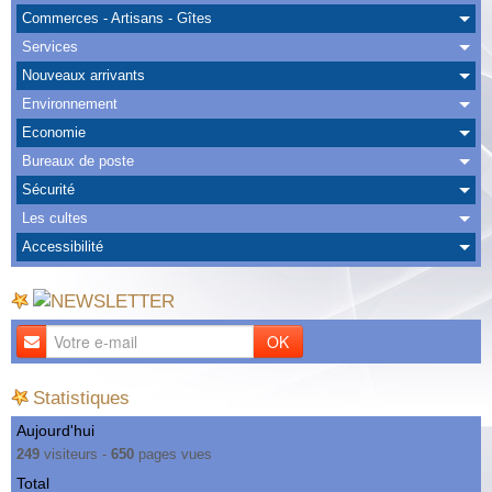
Albums
Commerces - Artisans - Gîtes
Services
Nous Contacter
Nouveaux arrivants
Environnement
Economie
Bureaux de poste
Sécurité
Les cultes
Accessibilité
OK
Statistiques
Aujourd'hui
249
visiteurs -
650
pages vues
Total