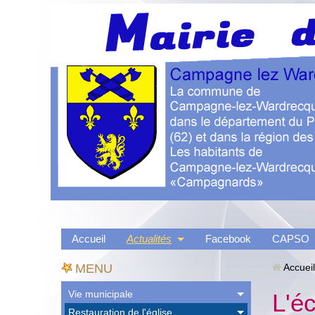
Accueil
Actualités
Facebook
CAPSO
MENU
Accueil
Vie municipale
L'é
Restauration de l'église