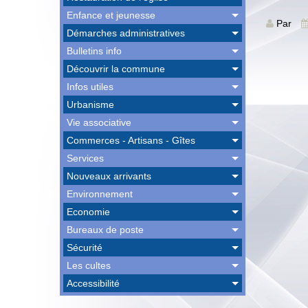
Enfance et jeunesse
Par
Démarches administratives
Bulletins info
Découvrir la commune
Infos utiles
Urbanisme
Vie associative
Commerces - Artisans - Gîtes
Services
Nouveaux arrivants
Environnement
Economie
Bureaux de poste
Sécurité
Les cultes
Accessibilité