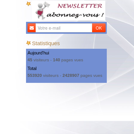
OK
Statistiques
Aujourd'hui
45
visiteurs -
140
pages vues
Total
553920
visiteurs -
2428907
pages vues