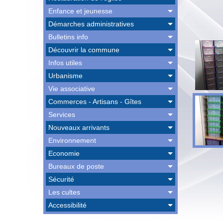
Enfance et jeunesse
Démarches administratives
Bulletins info
Découvrir la commune
Infos utiles
Urbanisme
Vie associative
Commerces - Artisans - Gîtes
Services
Nouveaux arrivants
Environnement
Economie
Bureaux de poste
Sécurité
Les cultes
Accessibilité