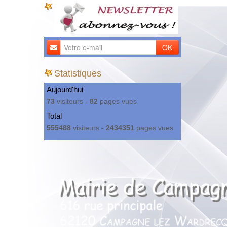
OK
Statistiques
Aujourd'hui
73
visiteurs -
82
pages vues
Total
555488
visiteurs -
2434351
pages vues