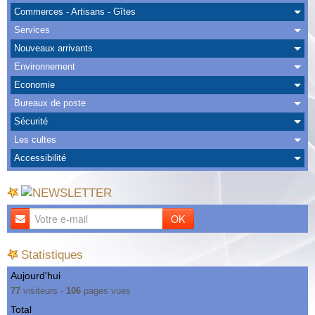
Albums
Commerces - Artisans - Gîtes
Services
Nous Contacter
Nouveaux arrivants
Environnement
Economie
Bureaux de poste
Sécurité
Les cultes
Accessibilité
OK
Statistiques
Aujourd'hui
77
visiteurs -
106
pages vues
Total