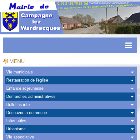
Accueil
MENU
Actualités
Vie municipale
Restauration de l'église
Facebook
Enfance et jeunesse
CAPSO
Démarches administratives
Bulletins info
Urbanisme
Découvrir la commune
Transports
Infos utiles
Urbanisme
Agenda
Vie associative