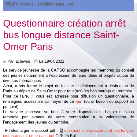
555187
visiteurs -
2433864
pages vues
Questionnaire création arrêt
bus longue distance Saint-
Omer Paris
Par
lacleweb
Le 19/04/2021
Le service jeunesse de la CAPSO accompagne les membres du conseil
des jeunes notamment à l’expression de leurs idées et projets autour de
diverses thématiques.
Ainsi, a pris forme le projet de faciliter le déplacement à destination de
Paris au départ de Saint-Omer pour tous(tes) les habitant(e)s du territoire.
Pour ce faire, il vous est adressé pour diffusion un questionnaire, à
renseigner, accessible au moyen de ce
lien
(ou si besoin du support en
pdf joint).
Le service jeunesse se tient à votre disposition si besoin et vous
remercie par avance de votre contribution à la valorisation de
l’engagement des jeunes du territoire.
►Télécharger le support pdf :
questionnaire-création-arrêt-bus-longue-
distance-saint-omer-paris.pdf
(178.25 Ko)