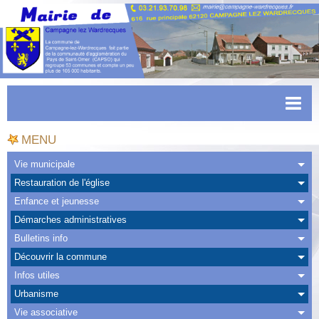
Accueil
MENU
Actualités
Vie municipale
Restauration de l'église
Facebook
Enfance et jeunesse
CAPSO
Démarches administratives
Bulletins info
Urbanisme
Découvrir la commune
Transports
Infos utiles
Urbanisme
Agenda
Vie associative