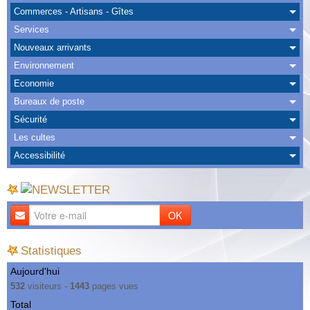
Albums
Commerces - Artisans - Gîtes
Services
Nous Contacter
Nouveaux arrivants
Environnement
Economie
Bureaux de poste
Sécurité
Les cultes
Accessibilité
OK
Statistiques
Aujourd'hui
532
visiteurs -
1443
pages vues
Total