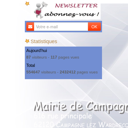
OK
Statistiques
Aujourd'hui
87
visiteurs -
117
pages vues
Total
554647
visiteurs -
2432412
pages vues