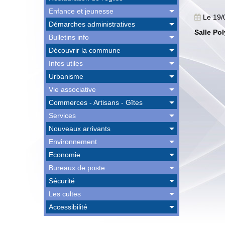
Enfance et jeunesse
Le 19/
Démarches administratives
Salle Po
Bulletins info
Découvrir la commune
Infos utiles
Urbanisme
Vie associative
Commerces - Artisans - Gîtes
Services
Nouveaux arrivants
Environnement
Economie
Bureaux de poste
Sécurité
Les cultes
Accessibilité