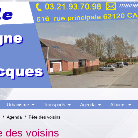
Urbanisme
Transports
Agenda
Albums
/
Agenda
/
Fête des voisins
e des voisins