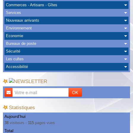
Albums
Commerces - Artisans - Gîtes
Services
Nous Contacter
Nouveaux arrivants
Environnement
Economie
Bureaux de poste
Sécurité
Les cultes
Accessibilité
OK
Statistiques
Aujourd'hui
38
visiteurs -
115
pages vues
Total