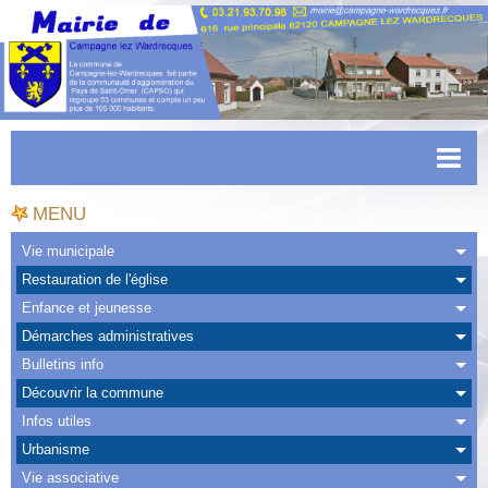
Accueil
MENU
Actualités
Vie municipale
Restauration de l'église
Facebook
Enfance et jeunesse
CAPSO
Démarches administratives
Bulletins info
Urbanisme
Découvrir la commune
Transports
Infos utiles
Urbanisme
Agenda
Vie associative