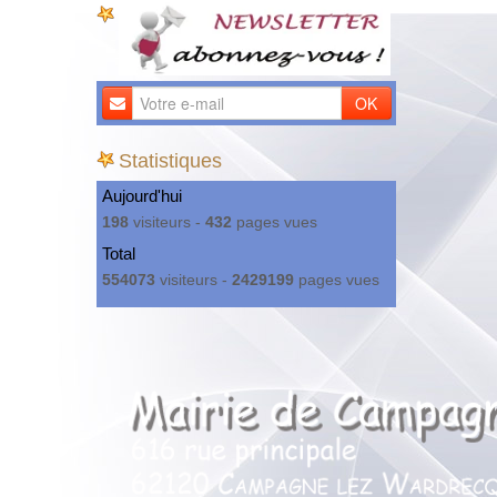
OK
Statistiques
Aujourd'hui
198
visiteurs -
432
pages vues
Total
554073
visiteurs -
2429199
pages vues