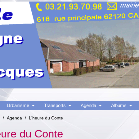
Urbanisme
Transports
Agenda
Albums
/
Agenda
/
L'heure du Conte
eure du Conte