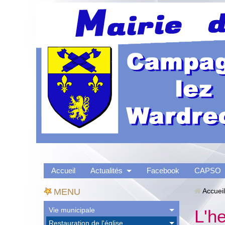
Accueil
Actualités
Facebook
CAPSO
MENU
Accueil
Vie municipale
L'h
Restauration de l'église