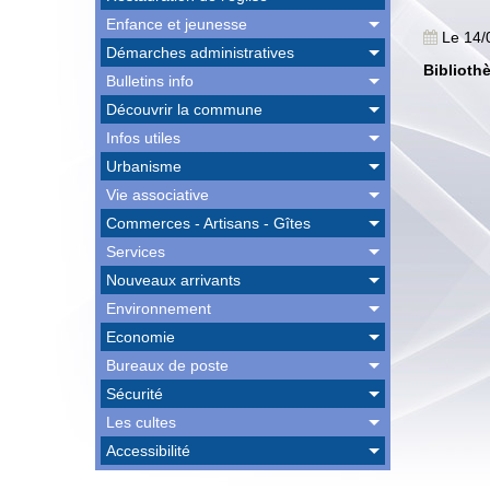
Enfance et jeunesse
Le 14/
Démarches administratives
Biblioth
Bulletins info
Découvrir la commune
Infos utiles
Urbanisme
Vie associative
Commerces - Artisans - Gîtes
Services
Nouveaux arrivants
Environnement
Economie
Bureaux de poste
Sécurité
Les cultes
Accessibilité