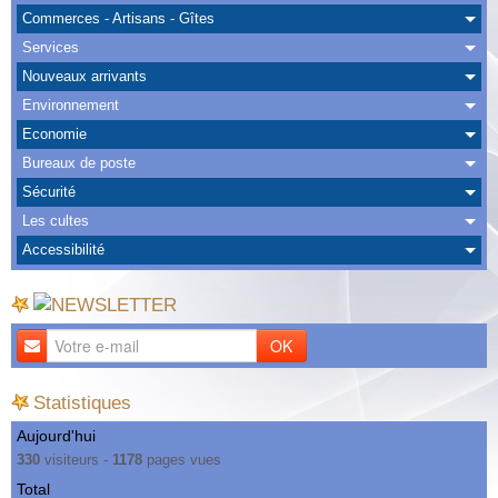
Albums
Commerces - Artisans - Gîtes
Services
Nous Contacter
Nouveaux arrivants
Environnement
Economie
Bureaux de poste
Sécurité
Les cultes
Accessibilité
OK
Statistiques
Aujourd'hui
330
visiteurs -
1178
pages vues
Total