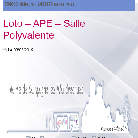
554890
visiteurs -
2433473
pages vues
Loto – APE – Salle
Polyvalente
Le 03/03/2019