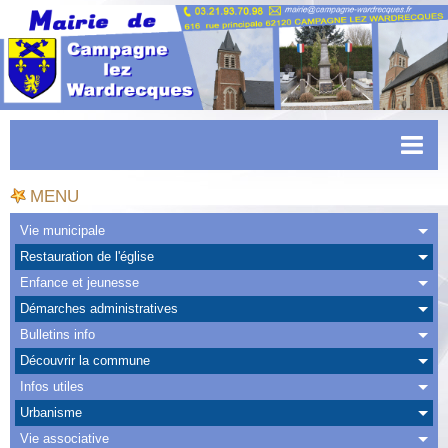
Accueil
MENU
Actualités
Vie municipale
Restauration de l'église
Facebook
Enfance et jeunesse
CAPSO
Démarches administratives
Bulletins info
Urbanisme
Découvrir la commune
Transports
Infos utiles
Urbanisme
Agenda
Vie associative