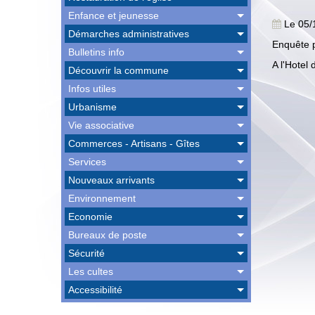
Enfance et jeunesse
Le 05/
Démarches administratives
Enquête p
Bulletins info
A l'Hotel
Découvrir la commune
Infos utiles
Urbanisme
Vie associative
Commerces - Artisans - Gîtes
Services
Nouveaux arrivants
Environnement
Economie
Bureaux de poste
Sécurité
Les cultes
Accessibilité