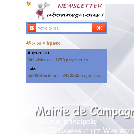
OK
Statistiques
Aujourd'hui
396
visiteurs -
1270
pages vues
Total
554956
visiteurs -
2433565
pages vues