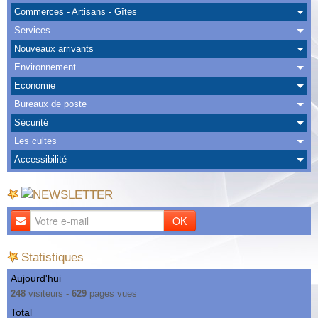
Albums
Commerces - Artisans - Gîtes
Services
Nous Contacter
Nouveaux arrivants
Environnement
Economie
Bureaux de poste
Sécurité
Les cultes
Accessibilité
OK
Statistiques
Aujourd'hui
248
visiteurs -
629
pages vues
Total