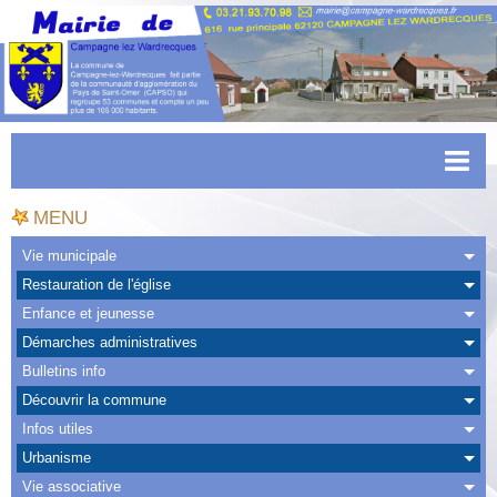
Accueil
MENU
Actualités
Vie municipale
Restauration de l'église
Facebook
Enfance et jeunesse
CAPSO
Démarches administratives
Bulletins info
Urbanisme
Découvrir la commune
Transports
Infos utiles
Urbanisme
Agenda
Vie associative