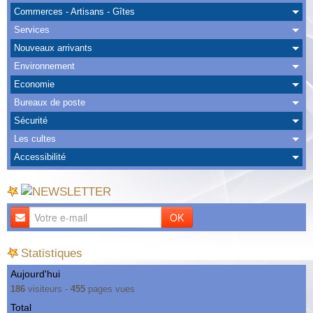
Albums
Commerces - Artisans - Gîtes
Services
Nous Contacter
Nouveaux arrivants
Environnement
Economie
Bureaux de poste
Sécurité
Les cultes
Accessibilité
OK
Statistiques
Aujourd'hui
186
visiteurs -
455
pages vues
Total