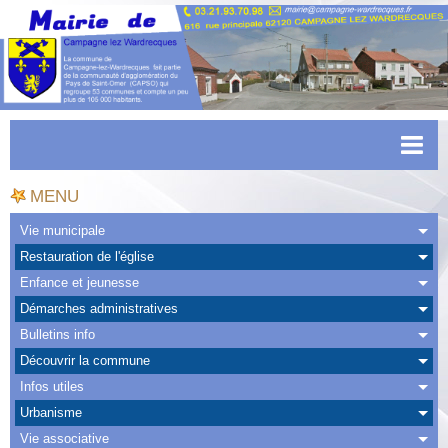
Accueil
MENU
Actualités
Vie municipale
Restauration de l'église
Facebook
Enfance et jeunesse
CAPSO
Démarches administratives
Bulletins info
Urbanisme
Découvrir la commune
Transports
Infos utiles
Urbanisme
Agenda
Vie associative