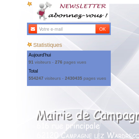
OK
Statistiques
Aujourd'hui
91
visiteurs -
276
pages vues
Total
554247
visiteurs -
2430435
pages vues