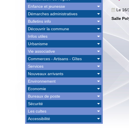
Enfance et jeunesse
Le 16/
Démarches administratives
Salle Po
Bulletins info
Découvrir la commune
Infos utiles
Urbanisme
Vie associative
Commerces - Artisans - Gîtes
Services
Nouveaux arrivants
Environnement
Economie
Bureaux de poste
Sécurité
Les cultes
Accessibilité