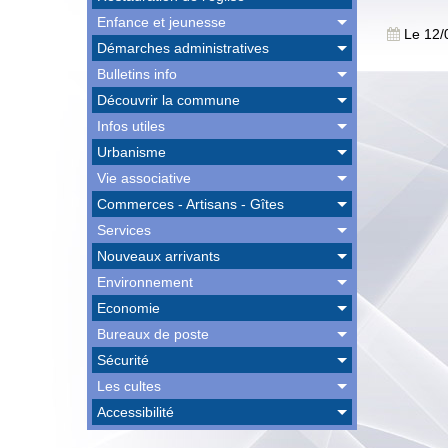
Enfance et jeunesse
Le 12/
Démarches administratives
Bulletins info
Découvrir la commune
Infos utiles
Urbanisme
Vie associative
Commerces - Artisans - Gîtes
Services
Nouveaux arrivants
Environnement
Economie
Bureaux de poste
Sécurité
Les cultes
Accessibilité