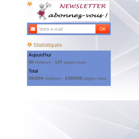
OK
Statistiques
Aujourd'hui
48
visiteurs -
147
pages vues
Total
554204
visiteurs -
2430306
pages vues