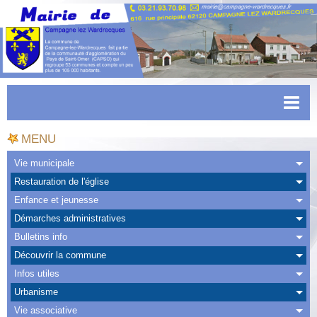
Accueil
MENU
Actualités
Vie municipale
Restauration de l'église
Facebook
Enfance et jeunesse
CAPSO
Démarches administratives
Bulletins info
Urbanisme
Découvrir la commune
Transports
Infos utiles
Urbanisme
Agenda
Vie associative