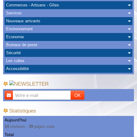
Albums
Commerces - Artisans - Gîtes
Services
Nous Contacter
Nouveaux arrivants
Environnement
Economie
Bureaux de poste
Sécurité
Les cultes
Accessibilité
OK
Statistiques
Aujourd'hui
14
visiteurs -
39
pages vues
Total