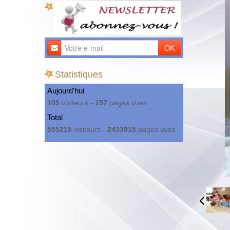
OK
Statistiques
Aujourd'hui
105
visiteurs -
157
pages vues
Total
555215
visiteurs -
2433915
pages vues