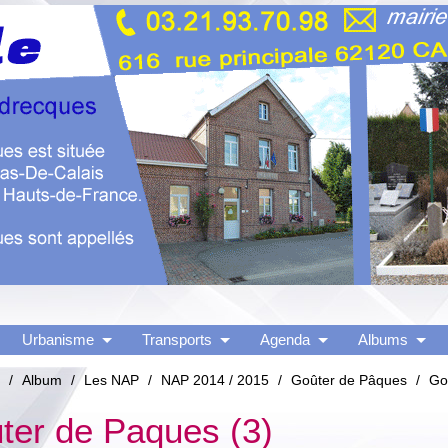
Urbanisme
Transports
Agenda
Albums
/
Album
/
Les NAP
/
NAP 2014 / 2015
/
Goûter de Pâques
/
Go
ter de Paques (3)