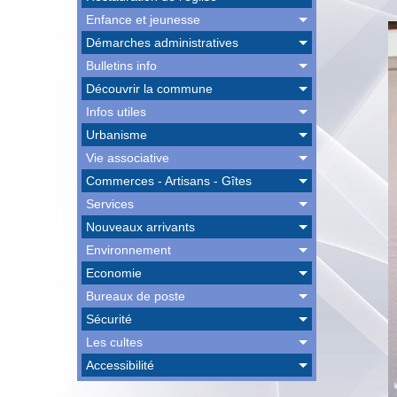
Enfance et jeunesse
Démarches administratives
Bulletins info
Découvrir la commune
Infos utiles
Urbanisme
Vie associative
Commerces - Artisans - Gîtes
Services
Nouveaux arrivants
Environnement
Economie
Bureaux de poste
Sécurité
Les cultes
Accessibilité