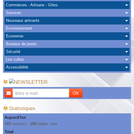
Albums
Commerces - Artisans - Gîtes
Services
Nous Contacter
Nouveaux arrivants
Environnement
Economie
Bureaux de poste
Sécurité
Les cultes
Accessibilité
OK
Statistiques
Aujourd'hui
103
visiteurs -
288
pages vues
Total