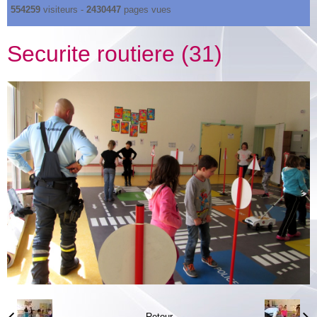
554259
visiteurs -
2430447
pages vues
Securite routiere (31)
Retour