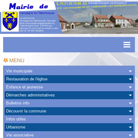
Accueil
MENU
Actualités
Vie municipale
Restauration de l'église
Facebook
Enfance et jeunesse
CAPSO
Démarches administratives
Bulletins info
Urbanisme
Découvrir la commune
Transports
Infos utiles
Urbanisme
Agenda
Vie associative