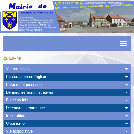
Accueil
MENU
Actualités
Vie municipale
Restauration de l'église
Facebook
Enfance et jeunesse
CAPSO
Démarches administratives
Bulletins info
Urbanisme
Découvrir la commune
Transports
Infos utiles
Urbanisme
Agenda
Vie associative