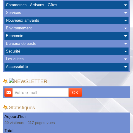
Albums
Commerces - Artisans - Gîtes
Services
Nous Contacter
Nouveaux arrivants
Environnement
Economie
Bureaux de poste
Sécurité
Les cultes
Accessibilité
OK
Statistiques
Aujourd'hui
40
visiteurs -
117
pages vues
Total