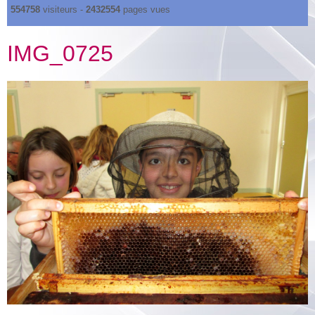
554758
visiteurs -
2432554
pages vues
IMG_0725