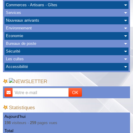
Albums
Commerces - Artisans - Gîtes
Services
Nous Contacter
Nouveaux arrivants
Environnement
Economie
Bureaux de poste
Sécurité
Les cultes
Accessibilité
OK
Statistiques
Aujourd'hui
198
visiteurs -
259
pages vues
Total