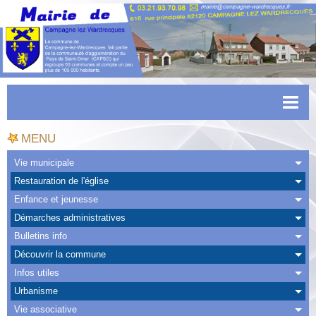
Accueil
MENU
Actualités
Vie municipale
Restauration de l'église
Facebook
Enfance et jeunesse
CAPSO
Démarches administratives
Bulletins info
Urbanisme
Découvrir la commune
Transports
Infos utiles
Urbanisme
Agenda
Vie associative