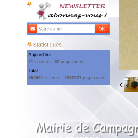
OK
Statistiques
Aujourd'hui
21
visiteurs -
32
pages vues
Total
554581
visiteurs -
2432327
pages vues