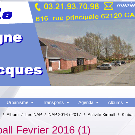
Urbanisme
Transports
Agenda
Albums
/
Album
/
Les NAP
/
NAP 2016 / 2017
/
Activité Kinball
/
Kinball
all Fevrier 2016 (1)