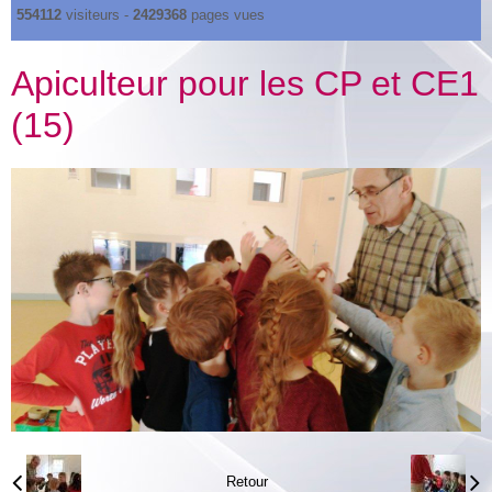
554112
visiteurs -
2429368
pages vues
Apiculteur pour les CP et CE1
(15)
Retour