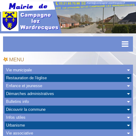
Accueil
MENU
Actualités
Vie municipale
Restauration de l'église
Facebook
Enfance et jeunesse
CAPSO
Démarches administratives
Bulletins info
Urbanisme
Découvrir la commune
Transports
Infos utiles
Urbanisme
Agenda
Vie associative