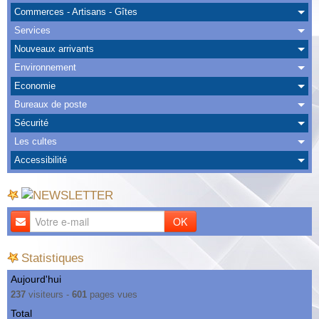
Albums
Commerces - Artisans - Gîtes
Services
Nous Contacter
Nouveaux arrivants
Environnement
Economie
Bureaux de poste
Sécurité
Les cultes
Accessibilité
OK
Statistiques
Aujourd'hui
237
visiteurs -
601
pages vues
Total