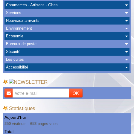
Albums
Commerces - Artisans - Gîtes
Services
Nous Contacter
Nouveaux arrivants
Environnement
Economie
Bureaux de poste
Sécurité
Les cultes
Accessibilité
OK
Statistiques
Aujourd'hui
250
visiteurs -
653
pages vues
Total