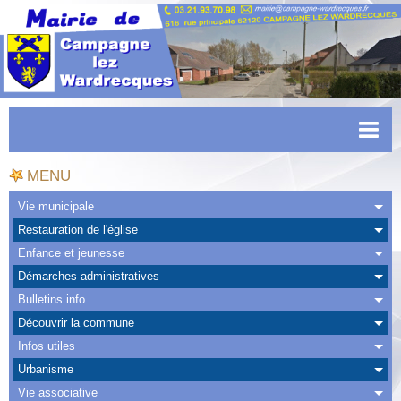
Accueil
MENU
Actualités
Vie municipale
Restauration de l'église
Facebook
Enfance et jeunesse
CAPSO
Démarches administratives
Bulletins info
Urbanisme
Découvrir la commune
Transports
Infos utiles
Urbanisme
Agenda
Vie associative