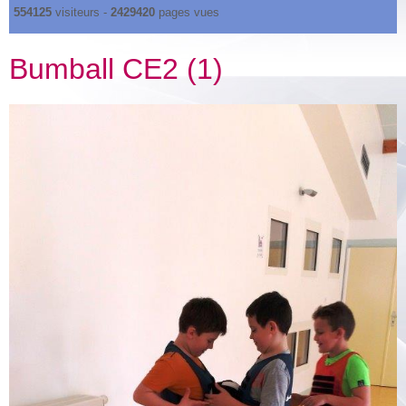
554125
visiteurs -
2429420
pages vues
Bumball CE2 (1)