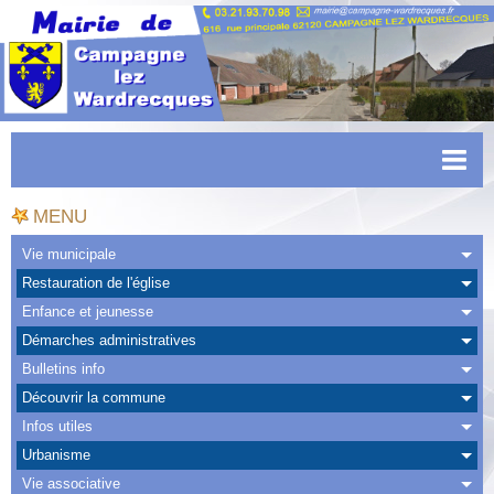
Accueil
MENU
Actualités
Vie municipale
Restauration de l'église
Facebook
Enfance et jeunesse
CAPSO
Démarches administratives
Bulletins info
Urbanisme
Découvrir la commune
Transports
Infos utiles
Urbanisme
Agenda
Vie associative