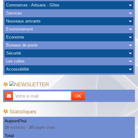
Albums
Commerces - Artisans - Gîtes
Services
Nous Contacter
Nouveaux arrivants
Environnement
Economie
Bureaux de poste
Sécurité
Les cultes
Accessibilité
OK
Statistiques
Aujourd'hui
16
visiteurs -
20
pages vues
Total