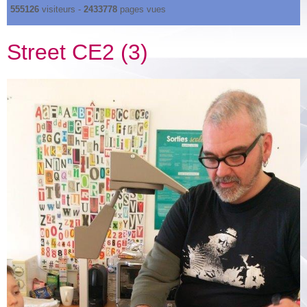
555126
visiteurs -
2433778
pages vues
Street CE2 (3)