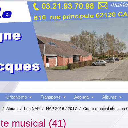
Urbanisme
Transports
Agenda
Albums
/
Album
/
Les NAP
/
NAP 2016 / 2017
/
Conte musical chez les 
te musical (41)