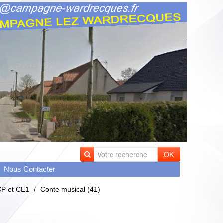
OK
Nous Contacter
CP et CE1
/
Conte musical (41)