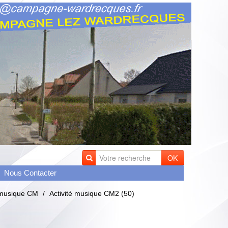
OK
Nous Contacter
é musique CM
/
Activité musique CM2 (50)