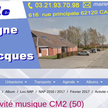
Urbanisme
Transports
Agenda
Albums
/
Album
/
Les NAP
/
NAP 2016 / 2017
/
Février 2017
/
Activit
ivité musique CM2 (50)