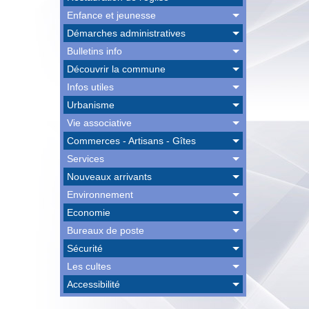
Enfance et jeunesse
Démarches administratives
Bulletins info
Découvrir la commune
Infos utiles
Urbanisme
Vie associative
Commerces - Artisans - Gîtes
Services
Nouveaux arrivants
Environnement
Economie
Bureaux de poste
Sécurité
Les cultes
Accessibilité