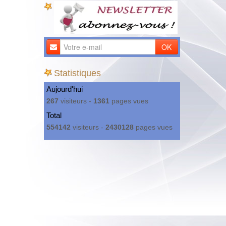
OK
Statistiques
Aujourd'hui
267
visiteurs -
1361
pages vues
Total
554142
visiteurs -
2430128
pages vues