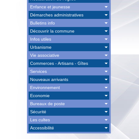
Enfance et jeunesse
Démarches administratives
Bulletins info
Découvrir la commune
Infos utiles
Urbanisme
Vie associative
Commerces - Artisans - Gîtes
Services
Nouveaux arrivants
Environnement
Economie
Bureaux de poste
Sécurité
Les cultes
Accessibilité