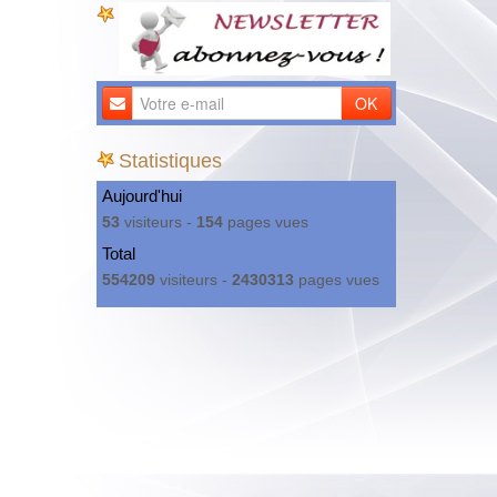
OK
Statistiques
Aujourd'hui
53
visiteurs -
154
pages vues
Total
554209
visiteurs -
2430313
pages vues