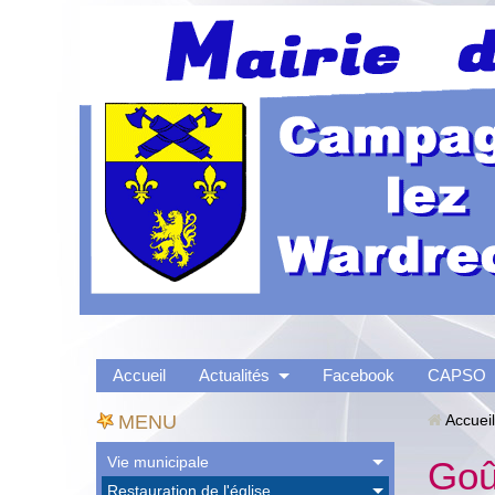
Accueil
Actualités
Facebook
CAPSO
MENU
Accueil
Vie municipale
Goû
Restauration de l'église