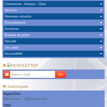
Albums
Commerces - Artisans - Gîtes
Services
Nous Contacter
Nouveaux arrivants
Environnement
Economie
Bureaux de poste
Sécurité
Les cultes
Accessibilité
OK
Statistiques
Aujourd'hui
292
visiteurs -
1124
pages vues
Total