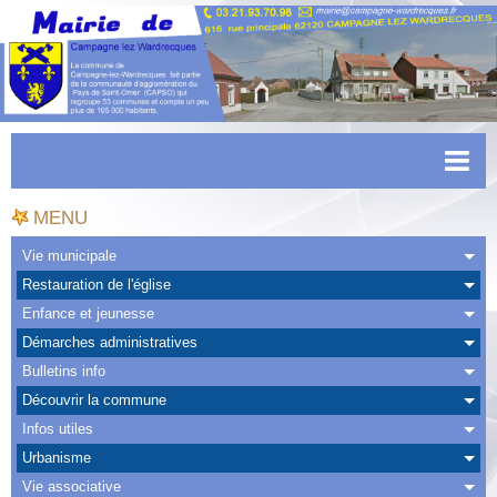
Accueil
MENU
Actualités
Vie municipale
Restauration de l'église
Facebook
Enfance et jeunesse
CAPSO
Démarches administratives
Bulletins info
Urbanisme
Découvrir la commune
Transports
Infos utiles
Urbanisme
Agenda
Vie associative