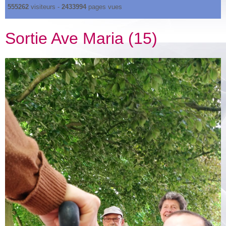
555262
visiteurs -
2433994
pages vues
Sortie Ave Maria (15)