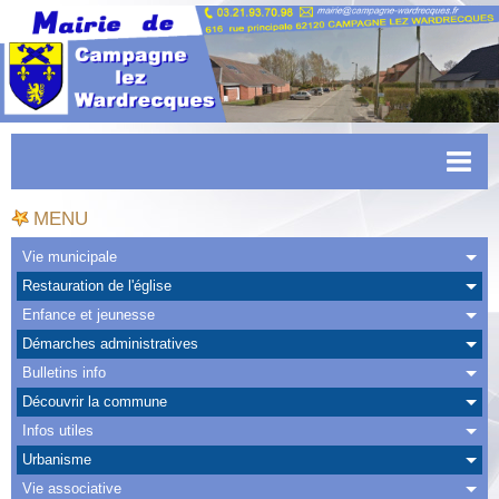
Accueil
MENU
Actualités
Vie municipale
Restauration de l'église
Facebook
Enfance et jeunesse
CAPSO
Démarches administratives
Bulletins info
Urbanisme
Découvrir la commune
Transports
Infos utiles
Urbanisme
Agenda
Vie associative