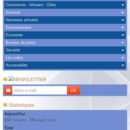
Albums
Commerces - Artisans - Gîtes
Services
Nous Contacter
Nouveaux arrivants
Environnement
Economie
Bureaux de poste
Sécurité
Les cultes
Accessibilité
OK
Statistiques
Aujourd'hui
152
visiteurs -
236
pages vues
Total