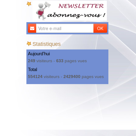
OK
Statistiques
Aujourd'hui
249
visiteurs -
633
pages vues
Total
554124
visiteurs -
2429400
pages vues