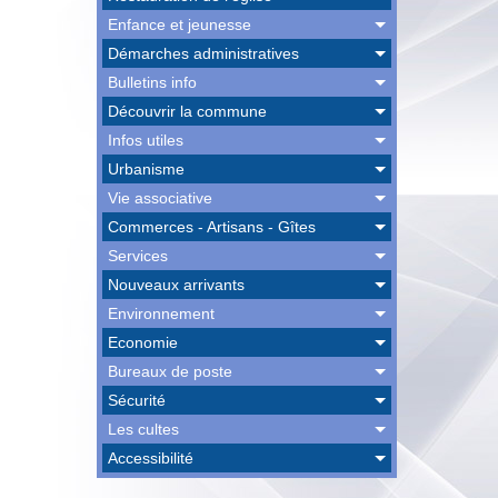
Enfance et jeunesse
Démarches administratives
Bulletins info
Découvrir la commune
Infos utiles
Urbanisme
Vie associative
Commerces - Artisans - Gîtes
Services
Nouveaux arrivants
Environnement
Economie
Bureaux de poste
Sécurité
Les cultes
Accessibilité