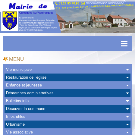
Accueil
MENU
Actualités
Vie municipale
Restauration de l'église
Facebook
Enfance et jeunesse
CAPSO
Démarches administratives
Bulletins info
Urbanisme
Découvrir la commune
Transports
Infos utiles
Urbanisme
Agenda
Vie associative