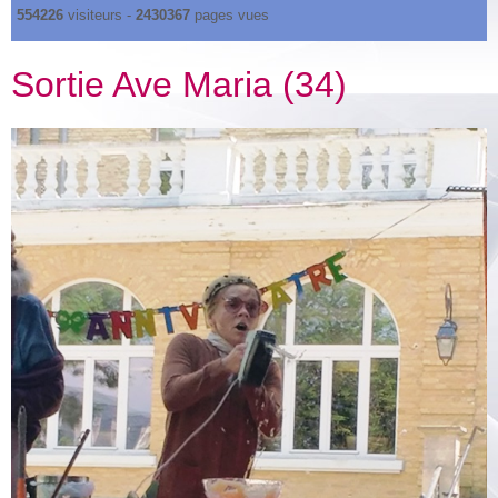
554226
visiteurs -
2430367
pages vues
Sortie Ave Maria (34)