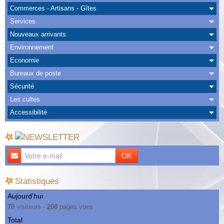
Albums
Commerces - Artisans - Gîtes
Services
Nous Contacter
Nouveaux arrivants
Environnement
Economie
Bureaux de poste
Sécurité
Les cultes
Accessibilité
OK
Statistiques
Aujourd'hui
70
visiteurs -
208
pages vues
Total