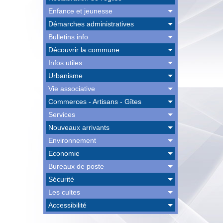
Enfance et jeunesse
Démarches administratives
Bulletins info
Découvrir la commune
Infos utiles
Urbanisme
Vie associative
Commerces - Artisans - Gîtes
Services
Nouveaux arrivants
Environnement
Economie
Bureaux de poste
Sécurité
Les cultes
Accessibilité