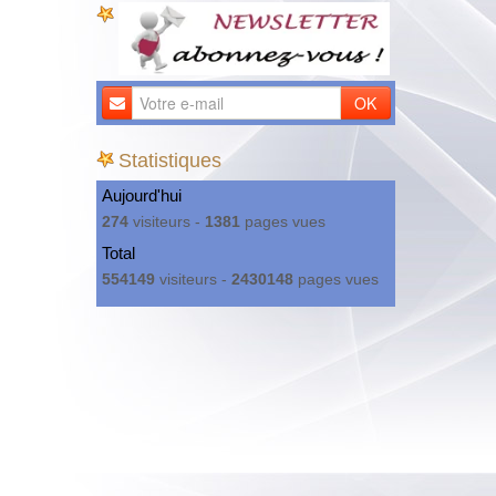
OK
Statistiques
Aujourd'hui
274
visiteurs -
1381
pages vues
Total
554149
visiteurs -
2430148
pages vues