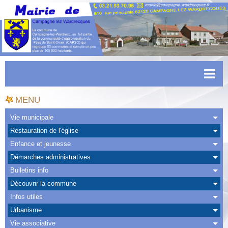
Accueil
MENU
Actualités
Vie municipale
Restauration de l'église
Facebook
Enfance et jeunesse
CAPSO
Démarches administratives
Bulletins info
Urbanisme
Découvrir la commune
Transports
Infos utiles
Urbanisme
Agenda
Vie associative