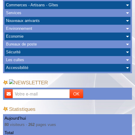
Albums
Commerces - Artisans - Gîtes
Services
Nous Contacter
Nouveaux arrivants
Environnement
Economie
Bureaux de poste
Sécurité
Les cultes
Accessibilité
OK
Statistiques
Aujourd'hui
80
visiteurs -
262
pages vues
Total