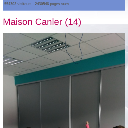
554302
visiteurs -
2430546
pages vues
Maison Canler (14)