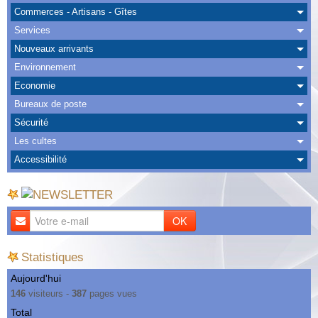
Albums
Commerces - Artisans - Gîtes
Services
Nous Contacter
Nouveaux arrivants
Environnement
Economie
Bureaux de poste
Sécurité
Les cultes
Accessibilité
OK
Statistiques
Aujourd'hui
146
visiteurs -
387
pages vues
Total