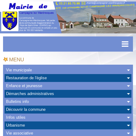
Accueil
MENU
Actualités
Vie municipale
Restauration de l'église
Facebook
Enfance et jeunesse
CAPSO
Démarches administratives
Bulletins info
Urbanisme
Découvrir la commune
Transports
Infos utiles
Urbanisme
Agenda
Vie associative