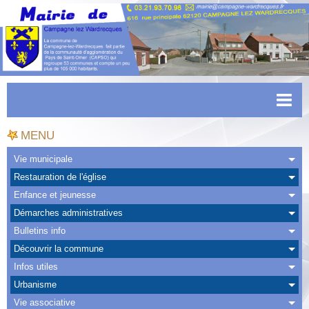
Accueil
MENU
Actualités
Vie municipale
Restauration de l'église
Facebook
Enfance et jeunesse
CAPSO
Démarches administratives
Bulletins info
Urbanisme
Découvrir la commune
Transports
Infos utiles
Urbanisme
Agenda
Vie associative