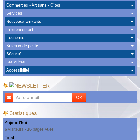
Albums
Commerces - Artisans - Gîtes
Services
Nous Contacter
Nouveaux arrivants
Environnement
Economie
Bureaux de poste
Sécurité
Les cultes
Accessibilité
OK
Statistiques
Aujourd'hui
6
visiteurs -
16
pages vues
Total