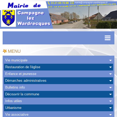
Accueil
MENU
Actualités
Vie municipale
Restauration de l'église
Facebook
Enfance et jeunesse
CAPSO
Démarches administratives
Bulletins info
Urbanisme
Découvrir la commune
Transports
Infos utiles
Urbanisme
Agenda
Vie associative