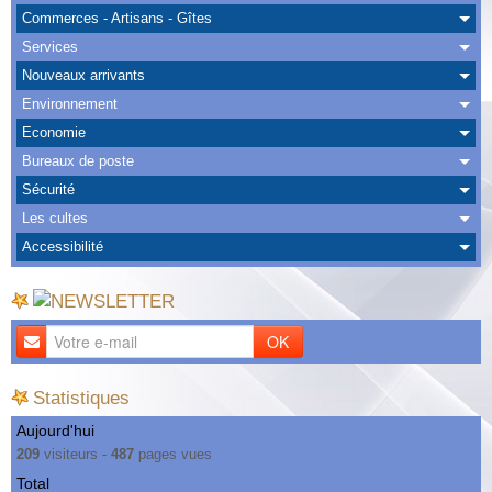
Albums
Commerces - Artisans - Gîtes
Services
Nous Contacter
Nouveaux arrivants
Environnement
Economie
Bureaux de poste
Sécurité
Les cultes
Accessibilité
OK
Statistiques
Aujourd'hui
209
visiteurs -
487
pages vues
Total