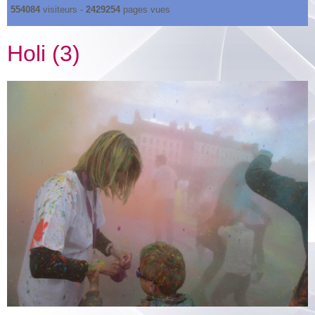
554084
visiteurs -
2429254
pages vues
Holi (3)