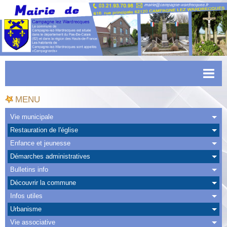
Accueil
MENU
Actualités
Vie municipale
Restauration de l'église
Facebook
Enfance et jeunesse
CAPSO
Démarches administratives
Bulletins info
Urbanisme
Découvrir la commune
Transports
Infos utiles
Urbanisme
Agenda
Vie associative