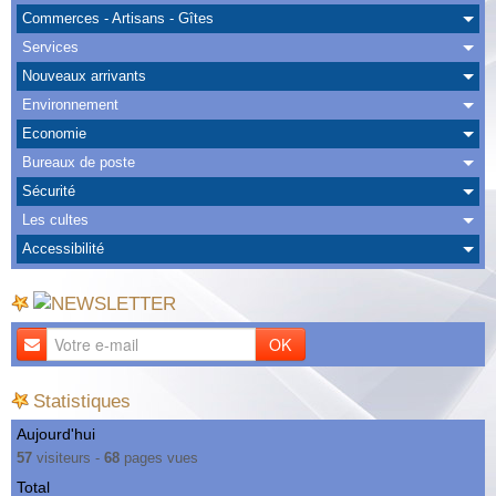
Albums
Commerces - Artisans - Gîtes
Services
Nous Contacter
Nouveaux arrivants
Environnement
Economie
Bureaux de poste
Sécurité
Les cultes
Accessibilité
OK
Statistiques
Aujourd'hui
57
visiteurs -
68
pages vues
Total