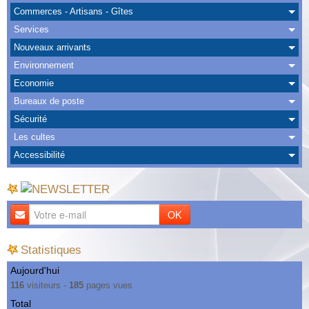
Albums
Commerces - Artisans - Gîtes
Services
Nous Contacter
Nouveaux arrivants
Environnement
Economie
Bureaux de poste
Sécurité
Les cultes
Accessibilité
OK
Statistiques
Aujourd'hui
116
visiteurs -
185
pages vues
Total