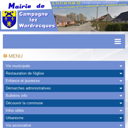
Accueil
MENU
Actualités
Vie municipale
Restauration de l'église
Facebook
Enfance et jeunesse
CAPSO
Démarches administratives
Bulletins info
Urbanisme
Découvrir la commune
Transports
Infos utiles
Urbanisme
Agenda
Vie associative