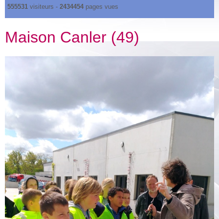
555531
visiteurs -
2434454
pages vues
Maison Canler (49)