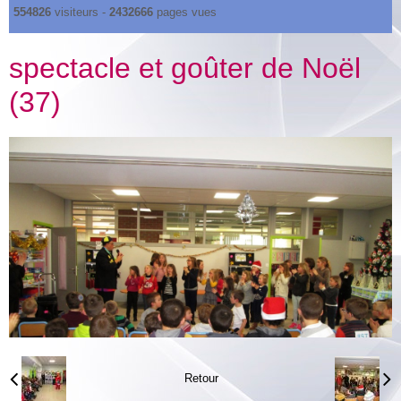
554826
visiteurs -
2432666
pages vues
spectacle et goûter de Noël
(37)
Retour