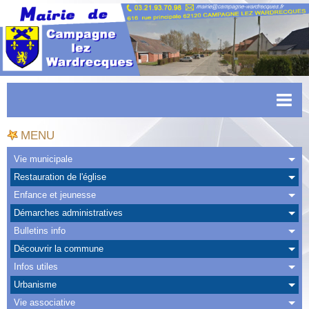
Accueil
MENU
Actualités
Vie municipale
Restauration de l'église
Facebook
Enfance et jeunesse
CAPSO
Démarches administratives
Bulletins info
Urbanisme
Découvrir la commune
Transports
Infos utiles
Urbanisme
Agenda
Vie associative