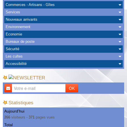
Albums
Commerces - Artisans - Gîtes
Services
Nous Contacter
Nouveaux arrivants
Environnement
Economie
Bureaux de poste
Sécurité
Les cultes
Accessibilité
OK
Statistiques
Aujourd'hui
266
visiteurs -
371
pages vues
Total