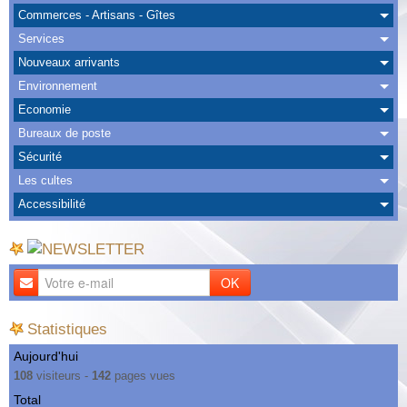
Albums
Commerces - Artisans - Gîtes
Services
Nous Contacter
Nouveaux arrivants
Environnement
Economie
Bureaux de poste
Sécurité
Les cultes
Accessibilité
OK
Statistiques
Aujourd'hui
108
visiteurs -
142
pages vues
Total