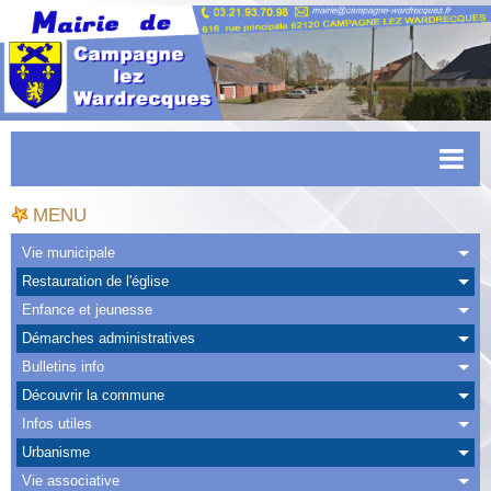
Accueil
MENU
Actualités
Vie municipale
Restauration de l'église
Facebook
Enfance et jeunesse
CAPSO
Démarches administratives
Bulletins info
Urbanisme
Découvrir la commune
Transports
Infos utiles
Urbanisme
Agenda
Vie associative