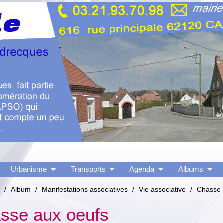
Urbanisme
Transports
Agenda
Albums
/
Album
/
Manifestations associatives
/
Vie associative
/
Chasse 
sse aux oeufs