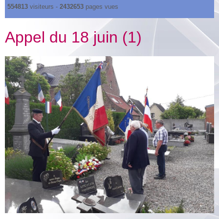
554813
visiteurs -
2432653
pages vues
Appel du 18 juin (1)