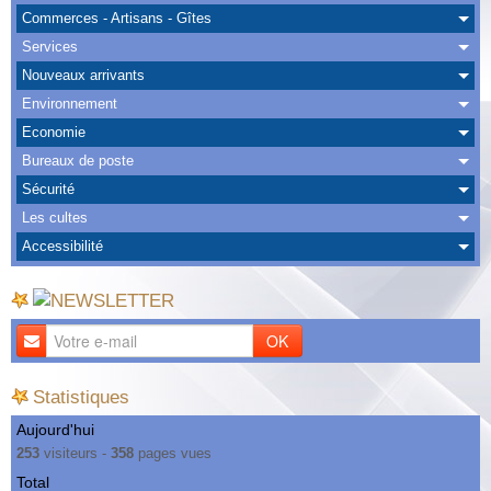
Albums
Commerces - Artisans - Gîtes
Services
Nous Contacter
Nouveaux arrivants
Environnement
Economie
Bureaux de poste
Sécurité
Les cultes
Accessibilité
OK
Statistiques
Aujourd'hui
253
visiteurs -
358
pages vues
Total