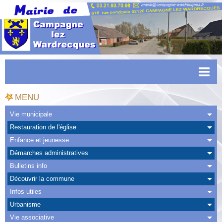
Accueil
MENU
Actualités
Vie municipale
Restauration de l'église
Facebook
Enfance et jeunesse
CAPSO
Démarches administratives
Bulletins info
Urbanisme
Découvrir la commune
Transports
Infos utiles
Urbanisme
Agenda
Vie associative